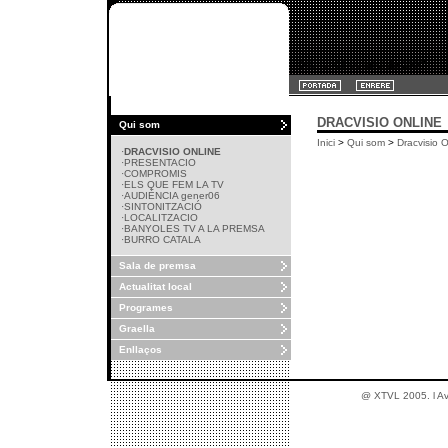
Dilluns, 02 de juliol de 2007
DRACVISIO ONLINE
Qui som
Inici
>
Qui som
>
Dracvisio O
·
DRACVISIO ONLINE
·
PRESENTACIO
·
COMPROMIS
·
ELS QUE FEM LA TV
·
AUDIÈNCIA gener06
·
SINTONITZACIÓ
·
LOCALITZACIO
·
BANYOLES TV A LA PREMSA
·
BURRO CATALA
Sala de premsa
Actualitat local
Programes
Graella
Enllaços
@ XTVL 2005. l
Av